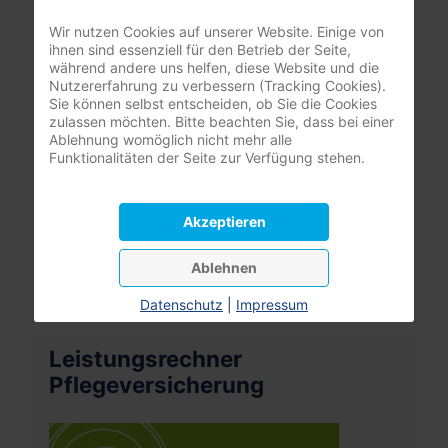
Benutzername
Wir nutzen Cookies auf unserer Website. Einige von
ihnen sind essenziell für den Betrieb der Seite,
während andere uns helfen, diese Website und die
Passwort
Nutzererfahrung zu verbessern (Tracking Cookies).
Sie können selbst entscheiden, ob Sie die Cookies
Passwort
zulassen möchten. Bitte beachten Sie, dass bei einer
Ablehnung womöglich nicht mehr alle
Angemeldet bleiben
Funktionalitäten der Seite zur Verfügung stehen.
Anmelden
Akzeptieren
Passwort vergessen?
Ablehnen
Benutzername vergessen?
Datenschutz
|
Impressum
Leistungsrechner
Pflegeversicherung