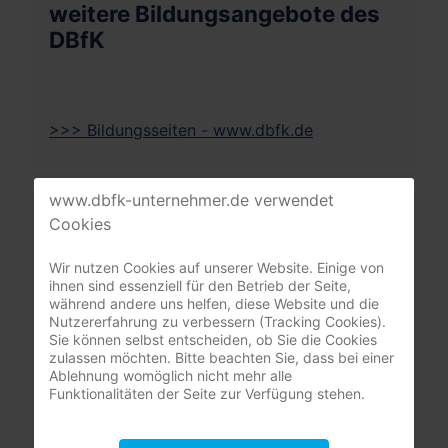
weitere Bildungsangebote des
DBfK
>>> Bildungsseiten - www.dbfk.de
www.dbfk-unternehmer.de verwendet
Mitgliederbereich
Cookies
nur registrierte Pflegeunternehmer:innen
Wir nutzen Cookies auf unserer Website. Einige von
ihnen sind essenziell für den Betrieb der Seite,
(DBfK Nordwest + Südost)
während andere uns helfen, diese Website und die
Nutzererfahrung zu verbessern (Tracking Cookies).
Benutzername
Sie können selbst entscheiden, ob Sie die Cookies
zulassen möchten. Bitte beachten Sie, dass bei einer
Ablehnung womöglich nicht mehr alle
Passwort
Funktionalitäten der Seite zur Verfügung stehen.
Passwort