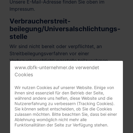
Unsere E-Mail-Adresse finden Sie oben im
Impressum.
Verbraucher­streit­
beilegung/Universal­schlichtungs­
stelle
Wir sind nicht bereit oder verpflichtet, an
Streitbeilegungsverfahren vor einer
Verbraucherschlichtungsstelle teilzunehmen.
www.dbfk-unternehmer.de verwendet
Cookies
Mitgliederbereich
Wir nutzen Cookies auf unserer Website. Einige von
ihnen sind essenziell für den Betrieb der Seite,
nur registrierte Pflegeunternehmer:innen
während andere uns helfen, diese Website und die
(DBfK Nordwest + Südost)
Nutzererfahrung zu verbessern (Tracking Cookies).
Sie können selbst entscheiden, ob Sie die Cookies
Benutzername
zulassen möchten. Bitte beachten Sie, dass bei einer
Ablehnung womöglich nicht mehr alle
Funktionalitäten der Seite zur Verfügung stehen.
Passwort