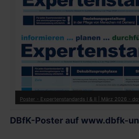
Poster - Expertenstandards I & II | März 2026 - 
DBfK-Poster auf www.dbfk-un