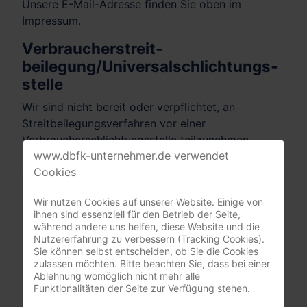
Unsere E-Mail-Adresse finden Sie oben im
Impressum.
Verbraucher­streit­
beilegung/Universal­schlichtungs­
stelle
Wir sind nicht bereit oder verpflichtet, an
Streitbeilegungsverfahren vor einer
Verbraucherschlichtungsstelle teilzunehmen.
www.dbfk-unternehmer.de verwendet
Cookies
Mitgliederbereich
Wir nutzen Cookies auf unserer Website. Einige von
ihnen sind essenziell für den Betrieb der Seite,
nur registrierte Pflegeunternehmer:innen
während andere uns helfen, diese Website und die
(DBfK Nordwest + Südost)
Nutzererfahrung zu verbessern (Tracking Cookies).
Sie können selbst entscheiden, ob Sie die Cookies
Benutzername
zulassen möchten. Bitte beachten Sie, dass bei einer
Ablehnung womöglich nicht mehr alle
Funktionalitäten der Seite zur Verfügung stehen.
Passwort