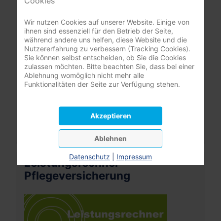
Cookies
Wir nutzen Cookies auf unserer Website. Einige von
Passwort
ihnen sind essenziell für den Betrieb der Seite,
während andere uns helfen, diese Website und die
Passwort
Nutzererfahrung zu verbessern (Tracking Cookies).
Sie können selbst entscheiden, ob Sie die Cookies
Angemeldet bleiben
zulassen möchten. Bitte beachten Sie, dass bei einer
Ablehnung womöglich nicht mehr alle
Anmelden
Funktionalitäten der Seite zur Verfügung stehen.
Passwort vergessen?
Akzeptieren
Benutzername vergessen?
Ablehnen
Datenschutz
|
Impressum
Leistungsrechner
Pflegeversicherung