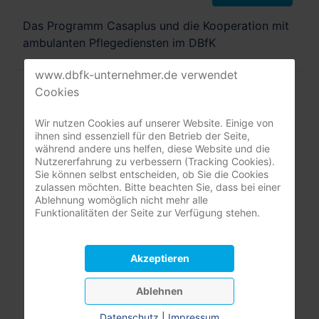
Das Programm Casaplus und die Kooperation mit
ambulanten Pflegediensten im DBfK
www.dbfk-unternehmer.de verwendet
Cookies
Wir nutzen Cookies auf unserer Website. Einige von
Mitgliederbereich
ihnen sind essenziell für den Betrieb der Seite,
während andere uns helfen, diese Website und die
Nutzererfahrung zu verbessern (Tracking Cookies).
nur registrierte Pflegeunternehmer:innen
Sie können selbst entscheiden, ob Sie die Cookies
zulassen möchten. Bitte beachten Sie, dass bei einer
(DBfK Nordwest + Südost)
Ablehnung womöglich nicht mehr alle
Funktionalitäten der Seite zur Verfügung stehen.
Benutzername
Akzeptieren
Passwort
Passwort
Ablehnen
Angemeldet bleiben
Datenschutz
|
Impressum