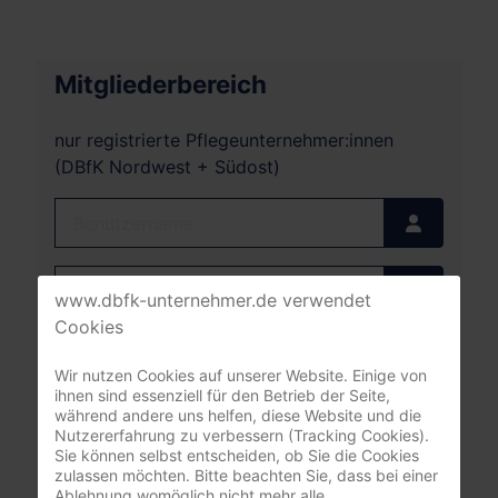
Mitgliederbereich
nur registrierte Pflegeunternehmer:innen
(DBfK Nordwest + Südost)
Benutzername
Passwort
www.dbfk-unternehmer.de verwendet
Passwort
Cookies
Angemeldet bleiben
Wir nutzen Cookies auf unserer Website. Einige von
ihnen sind essenziell für den Betrieb der Seite,
Anmelden
während andere uns helfen, diese Website und die
Nutzererfahrung zu verbessern (Tracking Cookies).
Sie können selbst entscheiden, ob Sie die Cookies
Passwort vergessen?
zulassen möchten. Bitte beachten Sie, dass bei einer
Benutzername vergessen?
Ablehnung womöglich nicht mehr alle