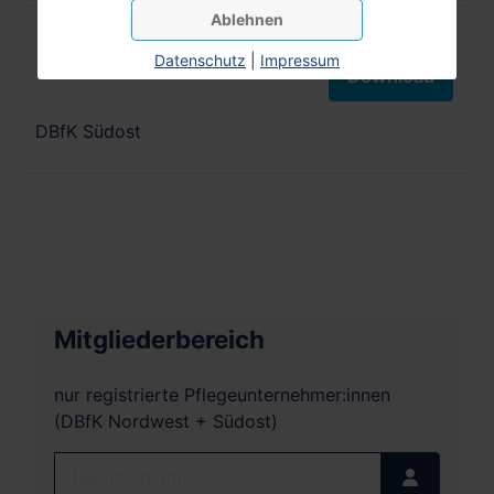
Ablehnen
Verordnungsmanagement
Datenschutz
|
Impressum
Download
DBfK Südost
Mitgliederbereich
nur registrierte Pflegeunternehmer:innen
(DBfK Nordwest + Südost)
Benutzername