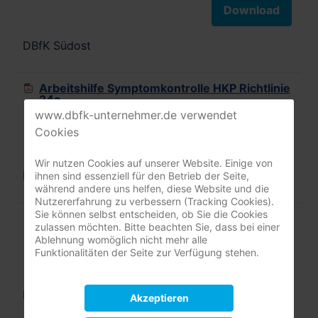
Download
DBfK Südost
Arbeitshilfe Symptomkontrolle HKP Richtlinie
24a
www.dbfk-unternehmer.de verwendet
Cookies
Download
Wir nutzen Cookies auf unserer Website. Einige von
DBfK Südost
ihnen sind essenziell für den Betrieb der Seite,
während andere uns helfen, diese Website und die
Nutzererfahrung zu verbessern (Tracking Cookies).
Sie können selbst entscheiden, ob Sie die Cookies
Arbeitshilfe Versorgung chronische Wunden
zulassen möchten. Bitte beachten Sie, dass bei einer
Ablehnung womöglich nicht mehr alle
Funktionalitäten der Seite zur Verfügung stehen.
Download
Information für Bayern, Stand 11/2024
Akzeptieren