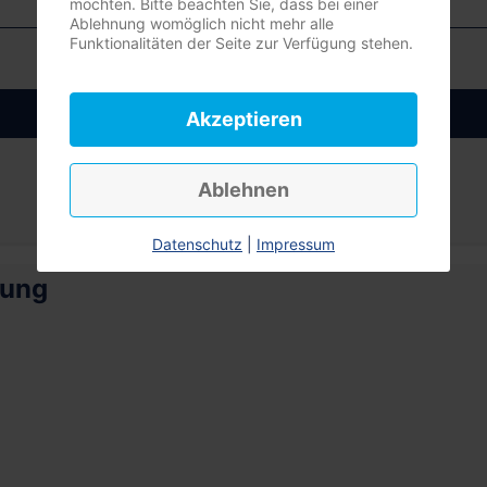
möchten. Bitte beachten Sie, dass bei einer
Ablehnung womöglich nicht mehr alle
Funktionalitäten der Seite zur Verfügung stehen.
Anmelden
Akzeptieren
Ablehnen
Datenschutz
|
Impressum
rung