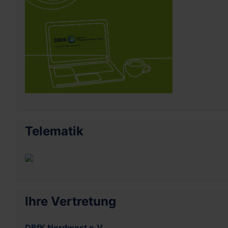
Telematik
Ihre Vertretung
DBfK Nordwest e.V.