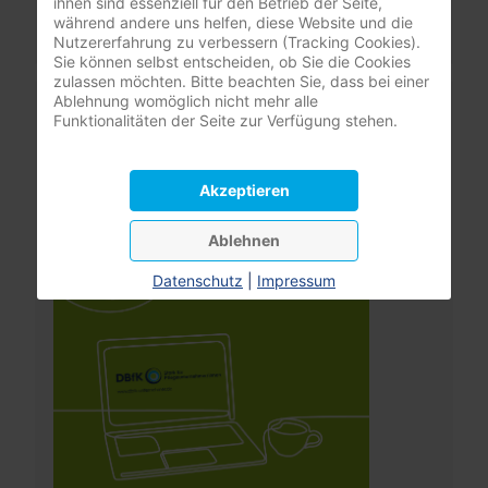
ihnen sind essenziell für den Betrieb der Seite,
Benutzername vergessen?
während andere uns helfen, diese Website und die
Nutzererfahrung zu verbessern (Tracking Cookies).
Sie können selbst entscheiden, ob Sie die Cookies
zulassen möchten. Bitte beachten Sie, dass bei einer
Leistungsrechner
Ablehnung womöglich nicht mehr alle
Funktionalitäten der Seite zur Verfügung stehen.
Pflegeversicherung
Akzeptieren
Ablehnen
Datenschutz
|
Impressum