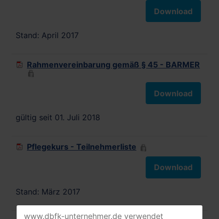
Download
Stand: April 2017
Rahmenvereinbarung gemäß § 45 - BARMER
Download
gültig seit 01. Juli 2018
Pflegekurs - Teilnehmerliste
Download
Stand: März 2017
www.dbfk-unternehmer.de verwendet