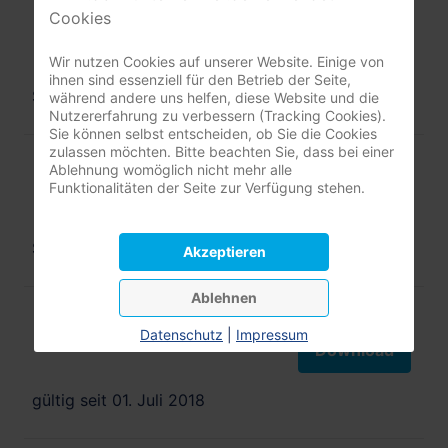
Pflegekurs - Feedbackbogen
Cookies
Download
Wir nutzen Cookies auf unserer Website. Einige von
ihnen sind essenziell für den Betrieb der Seite,
Stand: März 2017
während andere uns helfen, diese Website und die
Nutzererfahrung zu verbessern (Tracking Cookies).
Sie können selbst entscheiden, ob Sie die Cookies
zulassen möchten. Bitte beachten Sie, dass bei einer
Überleitungspflege - Kurzbericht (EDV)
Ablehnung womöglich nicht mehr alle
Funktionalitäten der Seite zur Verfügung stehen.
Download
Stand: April 2017
Akzeptieren
Ablehnen
Anlage 9 - Pflege-Zentren der BARMER
Datenschutz
|
Impressum
Download
gültig seit 01. Juli 2018