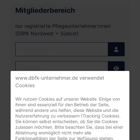
Mitgliederbereich
nur registrierte Pflegeunternehmer:innen
(DBfK Nordwest + Südost)
Benutzername
Passwort
Passwort
www.dbfk-unternehmer.de verwendet
Angemeldet bleiben
Cookies
Wir nutzen Cookies auf unserer Website. Einige von
Anmelden
ihnen sind essenziell für den Betrieb der Seite,
während andere uns helfen, diese Website und die
Passwort vergessen?
Nutzererfahrung zu verbessern (Tracking Cookies).
Sie können selbst entscheiden, ob Sie die Cookies
Benutzername vergessen?
zulassen möchten. Bitte beachten Sie, dass bei einer
Ablehnung womöglich nicht mehr alle
Funktionalitäten der Seite zur Verfügung stehen.