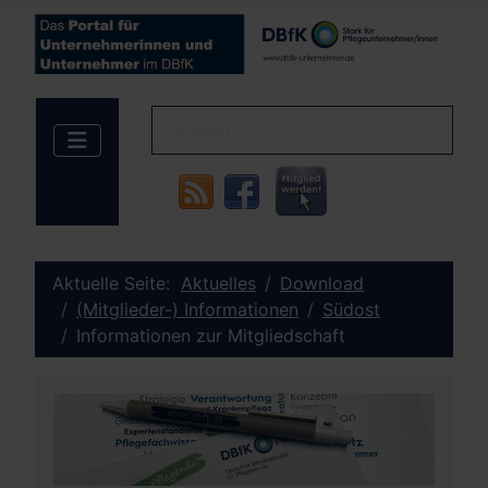
Aktuelle Seite:
Aktuelles
Download
(Mitglieder-) Informationen
Südost
Informationen zur Mitgliedschaft