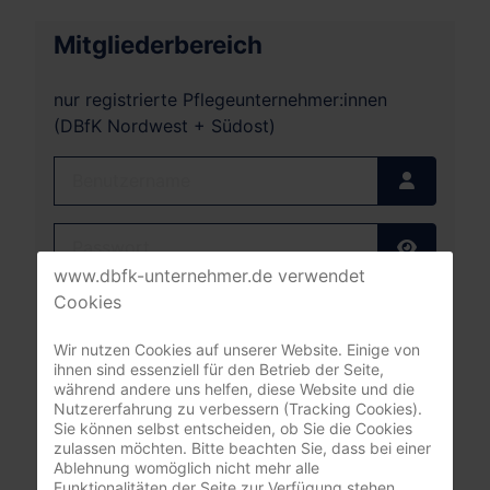
Mitgliederbereich
nur registrierte Pflegeunternehmer:innen
(DBfK Nordwest + Südost)
Benutzername
Passwort
Passwort
www.dbfk-unternehmer.de verwendet
Cookies
Angemeldet bleiben
Wir nutzen Cookies auf unserer Website. Einige von
Anmelden
ihnen sind essenziell für den Betrieb der Seite,
während andere uns helfen, diese Website und die
Nutzererfahrung zu verbessern (Tracking Cookies).
Passwort vergessen?
Sie können selbst entscheiden, ob Sie die Cookies
Benutzername vergessen?
zulassen möchten. Bitte beachten Sie, dass bei einer
Ablehnung womöglich nicht mehr alle
Funktionalitäten der Seite zur Verfügung stehen.