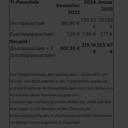
TI-Pauschale
2024
Januar
Dezember
2025
2023
200,22
207,93
Grundpauschale
192,80 €
€
€
Zuschlagspauschale
7,20 €
7,48 €
7,77 €
Gesamt
|
215,18
223,47
Grundpauschale + 2
207,20 €
€
€
Zuschlagspauschalen
Eine Pflegeeinrichtung, die zwischen dem 1. Januar 2021 und
dem 30. Juni 2023 erstmals
an die TI angebunden worden ist
und eine Erstattung der Erstausstattungskosten nach der
bis zum
Inkrafttreten dieser Vereinbarung geltenden
Finanzierungsvereinbarung bereits
erhalten hat, erhält während
einer Dauer von 30
Monaten ab dem Zeitpunkt der
Erstausstattung (Tag des TI-Anschlusses) monatlich eine
jeweils
um fünfzig Prozent reduzierte TI-Pauschale.