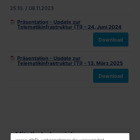
25.10. / 08.11.2023
Präsentation - Update zur
Telematikinfrastruktur (TI) - 24. Juni 2024
Download
Präsentation - Update zur
Telematikinfrastruktur (TI) - 13. März 2025
Download
Mitgliederbereich
www.dbfk-unternehmer.de verwendet