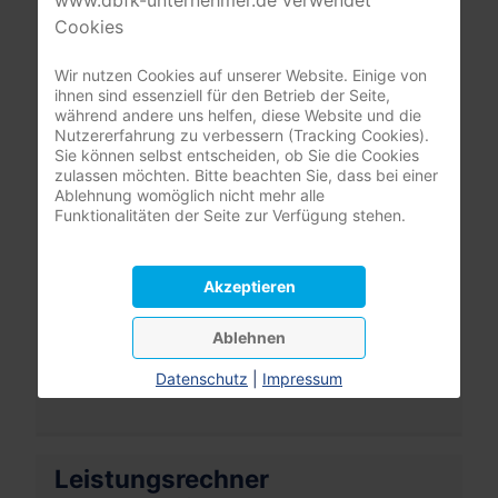
Cookies
nur registrierte Pflegeunternehmer:innen
(DBfK Nordwest + Südost)
Wir nutzen Cookies auf unserer Website. Einige von
ihnen sind essenziell für den Betrieb der Seite,
Benutzername
während andere uns helfen, diese Website und die
Nutzererfahrung zu verbessern (Tracking Cookies).
Sie können selbst entscheiden, ob Sie die Cookies
Passwort
zulassen möchten. Bitte beachten Sie, dass bei einer
Ablehnung womöglich nicht mehr alle
Passwort
Funktionalitäten der Seite zur Verfügung stehen.
Angemeldet bleiben
Akzeptieren
Anmelden
Ablehnen
Passwort vergessen?
Datenschutz
|
Impressum
Benutzername vergessen?
Leistungsrechner