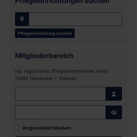
Pflegeeinrichtungen suchen
Ihre PLZ oder Stadt
Mitgliederbereich
nur registrierte Pflegeunternehmer:innen
(DBfK Nordwest + Südost)
Benutzername
Passwort
Passwort
Angemeldet bleiben