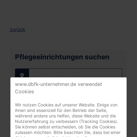
zurück
Pflegeeinrichtungen suchen
Ihre PLZ oder Stadt
www.dbfk-unternehmer.de verwendet
Cookies
Wir nutzen Cookies auf unserer Website. Einige von
ihnen sind essenziell für den Betrieb der Seite,
Mitgliederbereich
während andere uns helfen, diese Website und die
Nutzererfahrung zu verbessern (Tracking Cookies).
Sie können selbst entscheiden, ob Sie die Cookies
nur registrierte Pflegeunternehmer:innen
zulassen möchten. Bitte beachten Sie, dass bei einer
(DBfK Nordwest + Südost)