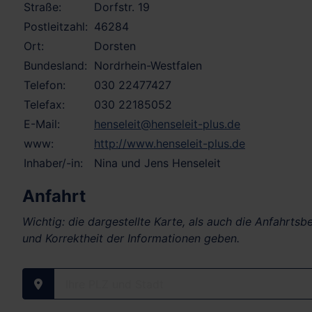
Straße:
Dorfstr. 19
Postleitzahl:
46284
Ort:
Dorsten
Bundesland:
Nordrhein-Westfalen
Telefon:
030 22477427
Telefax:
030 22185052
E-Mail:
henseleit@henseleit-plus.de
www:
http://www.henseleit-plus.de
Inhaber/-in:
Nina und Jens Henseleit
Anfahrt
Wichtig: die dargestellte Karte, als auch die Anfahrts
und Korrektheit der Informationen geben.
Ihre PLZ und Stadt