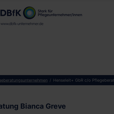
geberatungsunternehmen
Henseleit+ GbR c/o Pflegebera
atung Bianca Greve