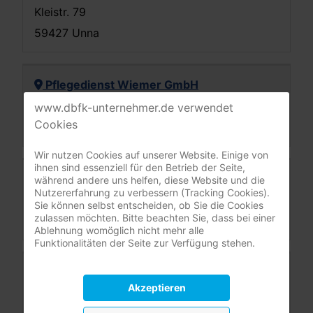
Kleistr. 79
59427 Unna
Pflegedienst Wiemer GmbH
Mastholter Str. 318
www.dbfk-unternehmer.de verwendet
Cookies
59558 Lippstadt
Wir nutzen Cookies auf unserer Website. Einige von
ihnen sind essenziell für den Betrieb der Seite,
Via Nova GmbH
während andere uns helfen, diese Website und die
Nutzererfahrung zu verbessern (Tracking Cookies).
Marktstr. 27
Sie können selbst entscheiden, ob Sie die Cookies
zulassen möchten. Bitte beachten Sie, dass bei einer
59759 Arnsberg
Ablehnung womöglich nicht mehr alle
Funktionalitäten der Seite zur Verfügung stehen.
Ambulante Pflege Wohnen und Leben
Akzeptieren
GmbH
Fuchspfad 1a