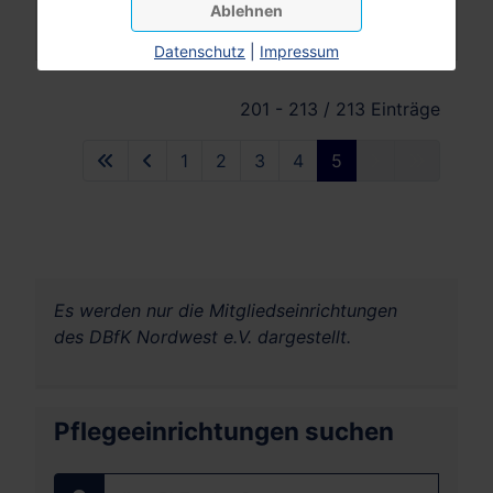
Ablehnen
59821 Arnsberg
Datenschutz
|
Impressum
201 - 213 / 213 Einträge
1
2
3
4
5
Es werden nur die Mitgliedseinrichtungen
des DBfK Nordwest e.V. dargestellt.
Pflegeeinrichtungen suchen