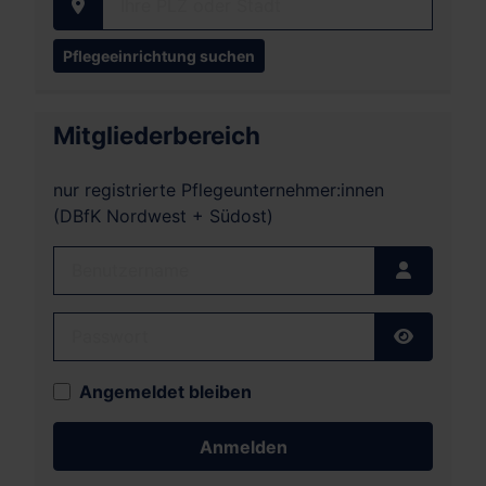
Ihre PLZ oder Stadt
Mitgliederbereich
nur registrierte Pflegeunternehmer:innen
(DBfK Nordwest + Südost)
Benutzername
Passwort
Passwort
Angemeldet bleiben
Anmelden