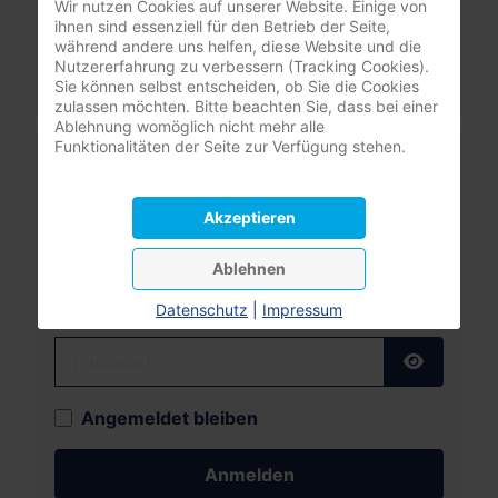
Wir nutzen Cookies auf unserer Website. Einige von
ihnen sind essenziell für den Betrieb der Seite,
Ihre PLZ oder Stadt
während andere uns helfen, diese Website und die
Nutzererfahrung zu verbessern (Tracking Cookies).
Sie können selbst entscheiden, ob Sie die Cookies
zulassen möchten. Bitte beachten Sie, dass bei einer
Ablehnung womöglich nicht mehr alle
Funktionalitäten der Seite zur Verfügung stehen.
Mitgliederbereich
nur registrierte Pflegeunternehmer:innen
Akzeptieren
(DBfK Nordwest + Südost)
Ablehnen
Benutzername
Datenschutz
|
Impressum
Passwort
Passwort
Angemeldet bleiben
Anmelden