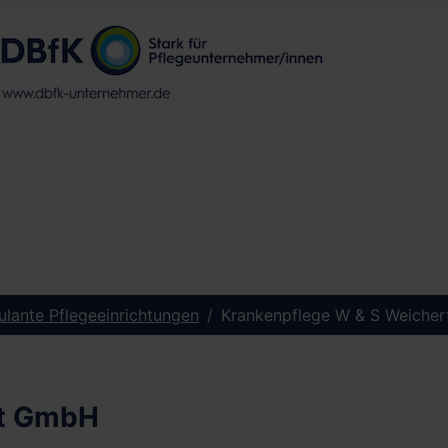
lante Pflegeeinrichtungen
Krankenpflege W & S Weiche
rt GmbH