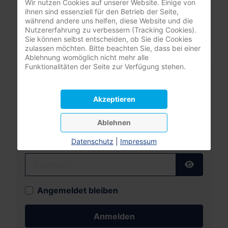
Wir nutzen Cookies auf unserer Website. Einige von
ihnen sind essenziell für den Betrieb der Seite,
Ihre PLZ oder Stadt
während andere uns helfen, diese Website und die
Nutzererfahrung zu verbessern (Tracking Cookies).
Sie können selbst entscheiden, ob Sie die Cookies
zulassen möchten. Bitte beachten Sie, dass bei einer
Ablehnung womöglich nicht mehr alle
Funktionalitäten der Seite zur Verfügung stehen.
Mitgliederbereich
nur registrierte Pflegeunternehmer:innen
Akzeptieren
(DBfK Nordwest + Südost)
Ablehnen
Benutzername
Datenschutz
|
Impressum
Passwort
Passwort
Angemeldet bleiben
Anmelden