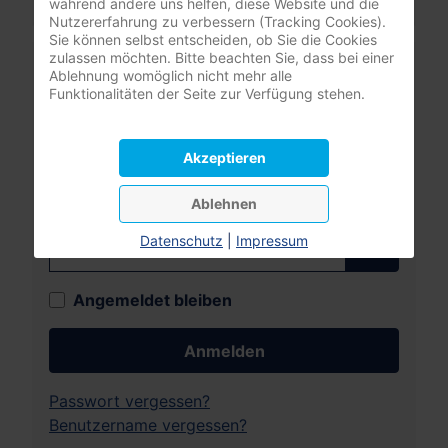
während andere uns helfen, diese Website und die
Nutzererfahrung zu verbessern (Tracking Cookies).
Sie können selbst entscheiden, ob Sie die Cookies
zulassen möchten. Bitte beachten Sie, dass bei einer
Mitgliederbereich
Ablehnung womöglich nicht mehr alle
Funktionalitäten der Seite zur Verfügung stehen.
nur registrierte Pflegeunternehmer:innen
(DBfK Nordwest + Südost)
Akzeptieren
Benutzername
Ablehnen
Passwort
Datenschutz
|
Impressum
Passwort
Angemeldet bleiben
Anmelden
Passwort vergessen?
Benutzername vergessen?