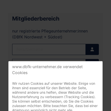
Mitgliederbereich
nur registrierte Pflegeunternehmer:innen
(DBfK Nordwest + Südost)
Benutzername
Passwort
www.dbfk-unternehmer.de verwendet
Passwort
Cookies
Angemeldet bleiben
Wir nutzen Cookies auf unserer Website. Einige von
ihnen sind essenziell für den Betrieb der Seite,
Anmelden
während andere uns helfen, diese Website und die
Nutzererfahrung zu verbessern (Tracking Cookies).
Sie können selbst entscheiden, ob Sie die Cookies
Passwort vergessen?
zulassen möchten. Bitte beachten Sie, dass bei einer
Benutzername vergessen?
Ablehnung womöglich nicht mehr alle