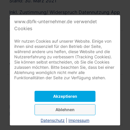
Stand: 30. März 2021
Inkl. Zustimmung/ Widerspruch Datennutzung App
"TK-PflegeKompakt"
www.dbfk-unternehmer.de verwendet
Cookies
Anlage 4 - Kursnachweis
Wir nutzen Cookies auf unserer Website. Einige von
ihnen sind essenziell für den Betrieb der Seite,
Download
während andere uns helfen, diese Website und die
Nutzererfahrung zu verbessern (Tracking Cookies).
Sie können selbst entscheiden, ob Sie die Cookies
gültig seit 01. Januar 2020
zulassen möchten. Bitte beachten Sie, dass bei einer
Ablehnung womöglich nicht mehr alle
Funktionalitäten der Seite zur Verfügung stehen.
TK - Pflegebroschüre
Download
Akzeptieren
Ihr Pflegealltag zu Hause - Praktische Tipps für
Ablehnen
Pflegende
Datenschutz
|
Impressum