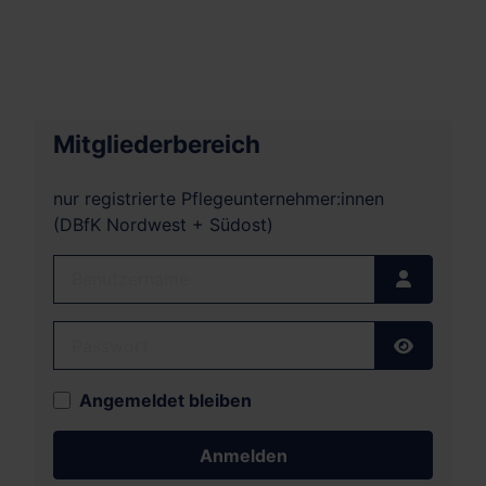
Mitgliederbereich
nur registrierte Pflegeunternehmer:innen
(DBfK Nordwest + Südost)
Benutzername
Passwort
Passwort
Angemeldet bleiben
Anmelden