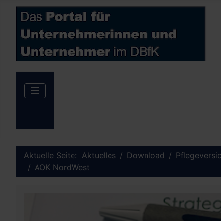
Aktuelle Seite:
Aktuelles
Download
Pflegeversi
AOK NordWest