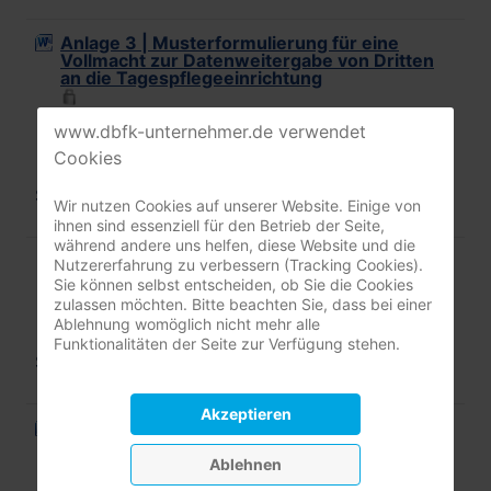
Anlage 3 | Musterformulierung für eine
Vollmacht zur Datenweitergabe von Dritten
an die Tagespflegeeinrichtung
www.dbfk-unternehmer.de verwendet
Download
Cookies
Stand: Dezember 2024
Wir nutzen Cookies auf unserer Website. Einige von
ihnen sind essenziell für den Betrieb der Seite,
während andere uns helfen, diese Website und die
Anlage 4 | Kommunikationsbogen
Nutzererfahrung zu verbessern (Tracking Cookies).
Sie können selbst entscheiden, ob Sie die Cookies
zulassen möchten. Bitte beachten Sie, dass bei einer
Download
Ablehnung womöglich nicht mehr alle
Funktionalitäten der Seite zur Verfügung stehen.
Satnd: Dezember 2024
Akzeptieren
Anlage 4 | Kommunikationsbogen
Ablehnen
Download