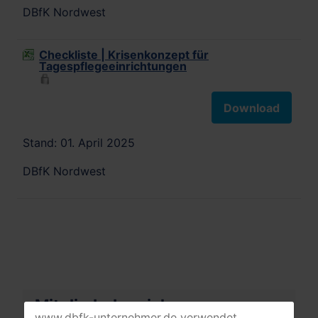
DBfK Nordwest
Checkliste | Krisenkonzept für
Tagespflegeeinrichtungen
Download
Stand: 01. April 2025
DBfK Nordwest
Mitgliederbereich
www.dbfk-unternehmer.de verwendet