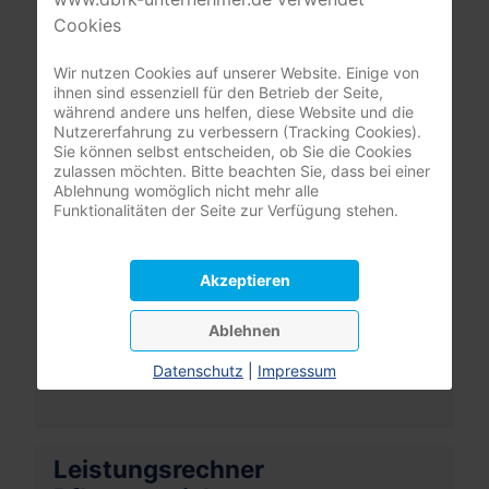
Cookies
nur registrierte Pflegeunternehmer:innen
(DBfK Nordwest + Südost)
Wir nutzen Cookies auf unserer Website. Einige von
ihnen sind essenziell für den Betrieb der Seite,
Benutzername
während andere uns helfen, diese Website und die
Nutzererfahrung zu verbessern (Tracking Cookies).
Sie können selbst entscheiden, ob Sie die Cookies
Passwort
zulassen möchten. Bitte beachten Sie, dass bei einer
Ablehnung womöglich nicht mehr alle
Passwort
Funktionalitäten der Seite zur Verfügung stehen.
Angemeldet bleiben
Akzeptieren
Anmelden
Ablehnen
Passwort vergessen?
Datenschutz
|
Impressum
Benutzername vergessen?
Leistungsrechner