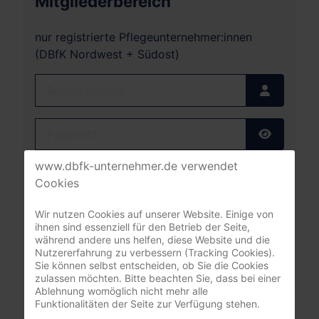
Mitgliederbereich
nur registrierte Pflegeunternehmer:innen
(DBfK Nordwest + Südost)
Benutzername
Passwort
Passwort
www.dbfk-unternehmer.de verwendet
Angemeldet bleiben
Cookies
Anmelden
Wir nutzen Cookies auf unserer Website. Einige von
ihnen sind essenziell für den Betrieb der Seite,
während andere uns helfen, diese Website und die
Passwort vergessen?
Nutzererfahrung zu verbessern (Tracking Cookies).
Benutzername vergessen?
Sie können selbst entscheiden, ob Sie die Cookies
zulassen möchten. Bitte beachten Sie, dass bei einer
Ablehnung womöglich nicht mehr alle
Funktionalitäten der Seite zur Verfügung stehen.